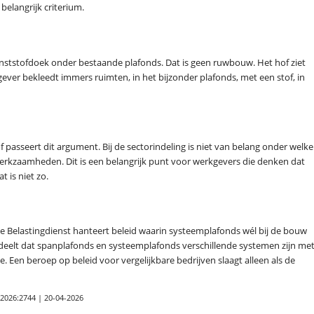
belangrijk criterium.
ststofdoek onder bestaande plafonds. Dat is geen ruwbouw. Het hof ziet
ver bekleedt immers ruimten, in het bijzonder plafonds, met een stof, in
 passeert dit argument. Bij de sectorindeling is niet van belang onder welke
werkzaamheden. Dit is een belangrijk punt voor werkgevers die denken dat
 is niet zo.
De Belastingdienst hanteert beleid waarin systeemplafonds wél bij de bouw
eelt dat spanplafonds en systeemplafonds verschillende systemen zijn me
. Een beroep op beleid voor vergelijkbare bedrijven slaagt alleen als de
2026:2744 | 20-04-2026