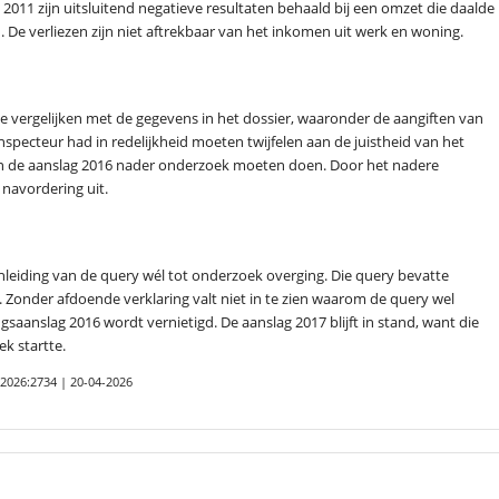
2011 zijn uitsluitend negatieve resultaten behaald bij een omzet die daalde
 De verliezen zijn niet aftrekbaar van het inkomen uit werk en woning.
e vergelijken met de gegevens in het dossier, waaronder de aangiften van
 inspecteur had in redelijkheid moeten twijfelen aan de juistheid van het
an de aanslag 2016 nader onderzoek moeten doen. Door het nadere
 navordering uit.
aanleiding van de query wél tot onderzoek overging. Die query bevatte
n. Zonder afdoende verklaring valt niet in te zien waarom de query wel
gsaanslag 2016 wordt vernietigd. De aanslag 2017 blijft in stand, want die
k startte.
2026:2734 | 20-04-2026