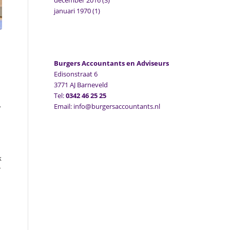
december 2016
(3)
januari 1970
(1)
Burgers Accountants en Adviseurs
Edisonstraat 6
3771 AJ Barneveld
Tel:
0342 46 25 25
Email: info@burgersaccountants.nl
w
k
r