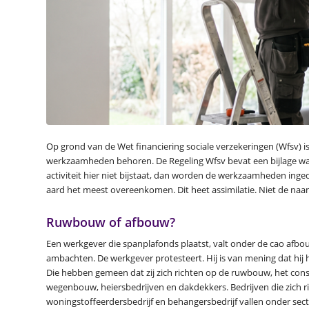
Op grond van de Wet financiering sociale verzekeringen (Wfsv) i
werkzaamheden behoren. De Regeling Wfsv bevat een bijlage waa
activiteit hier niet bijstaat, dan worden de werkzaamheden ing
aard het meest overeenkomen. Dit heet assimilatie. Niet de naam v
Ruwbouw of afbouw?
Een werkgever die spanplafonds plaatst, valt onder de cao afbouw
ambachten. De werkgever protesteert. Hij is van mening dat hij ho
Die hebben gemeen dat zij zich richten op de ruwbouw, het cons
wegenbouw, heiersbedrijven en dakdekkers. Bedrijven die zich ri
woningstoffeerdersbedrijf en behangersbedrijf vallen onder secto