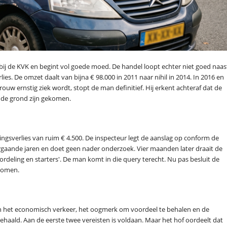
in bij de KVK en begint vol goede moed. De handel loopt echter niet goed naas
erlies. De omzet daalt van bijna € 98.000 in 2011 naar nihil in 2014. In 2016 en
uw ernstig ziek wordt, stopt de man definitief. Hij erkent achteraf dat de
 de grond zijn gekomen.
ngsverlies van ruim € 4.500. De inspecteur legt de aanslag op conform de
oorgaande jaren en doet geen nader onderzoek. Vier maanden later draait de
ordeling en starters'. De man komt in die query terecht. Nu pas besluit de
nkomen.
n het economisch verkeer, het oogmerk om voordeel te behalen en de
ehaald. Aan de eerste twee vereisten is voldaan. Maar het hof oordeelt dat