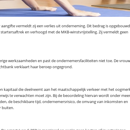
aar aangifte vermeldt zij een verlies uit onderneming. Dit bedrag is opgebouwd
startersaftrek en verhoogd met de MKB-winstvrijstelling. Zij vermeldt geen
verige werkzaamheden en past de ondernemersfaciliteiten niet toe. De vrou
chtbank verklaart haar beroep ongegrond.
en kapitaal die deelneemt aan het maatschappelijk verkeer met het oogmer
kerwijs te verwachten moet zijn. Bij de beoordeling hiervan wordt onder mee
n, de beschikbare tijd, ondernemersrisico, de omvang van inkomsten en
 buiten.