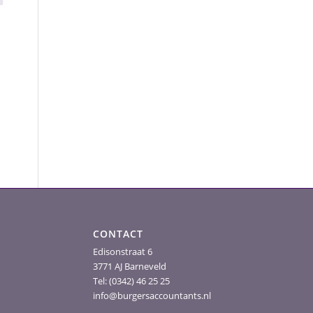
CONTACT
Edisonstraat 6
3771 AJ Barneveld
Tel: (0342) 46 25 25
info@burgersaccountants.nl