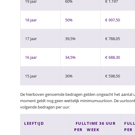
19 jaar
60%
€ 1.197
18 jaar
50%
€ 997,50
17 jaar
39,5%
€ 788,05
16 jaar
34,5%
€ 688,30
15 jaar
30%
€ 598,50
De hierboven genoemde bedragen gelden ongeacht het aantal uren
moment geldt nog geen wettelijk minimumuurloon. De uurloonbe
volgende bedragen per uur:
LEEFTIJD
FULLTIME 36 UUR
FULL
PER WEEK
PER