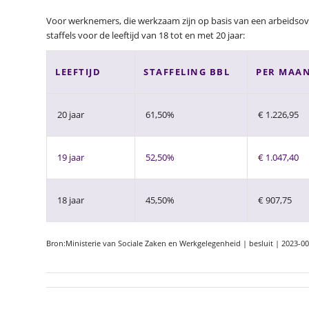
Voor werknemers, die werkzaam zijn op basis van een arbeidsov
staffels voor de leeftijd van 18 tot en met 20 jaar:
LEEFTIJD
STAFFELING BBL
PER MAA
20 jaar
61,50%
€ 1.226,95
19 jaar
52,50%
€ 1.047,40
18 jaar
45,50%
€ 907,75
Bron:Ministerie van Sociale Zaken en Werkgelegenheid | besluit | 2023-0