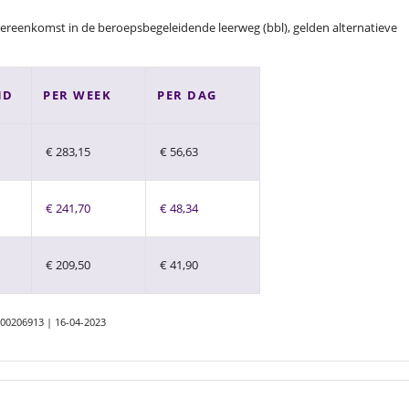
ereenkomst in de beroepsbegeleidende leerweg (bbl), gelden alternatieve
ND
PER WEEK
PER DAG
€ 283,15
€ 56,63
€ 241,70
€ 48,34
€ 209,50
€ 41,90
000206913 | 16-04-2023