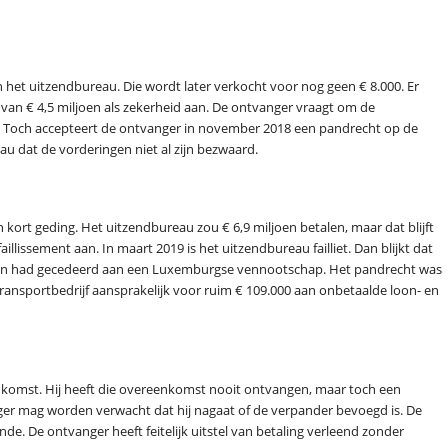
 het uitzendbureau. Die wordt later verkocht voor nog geen € 8.000. Er
 van € 4,5 miljoen als zekerheid aan. De ontvanger vraagt om de
. Toch accepteert de ontvanger in november 2018 een pandrecht op de
au dat de vorderingen niet al zijn bezwaard.
kort geding. Het uitzendbureau zou € 6,9 miljoen betalen, maar dat blijft
lissement aan. In maart 2019 is het uitzendbureau failliet. Dan blijkt dat
ngen had gecedeerd aan een Luxemburgse vennootschap. Het pandrecht was
transportbedrijf aansprakelijk voor ruim € 109.000 aan onbetaalde loon- en
nkomst. Hij heeft die overeenkomst nooit ontvangen, maar toch een
er mag worden verwacht dat hij nagaat of de verpander bevoegd is. De
de. De ontvanger heeft feitelijk uitstel van betaling verleend zonder