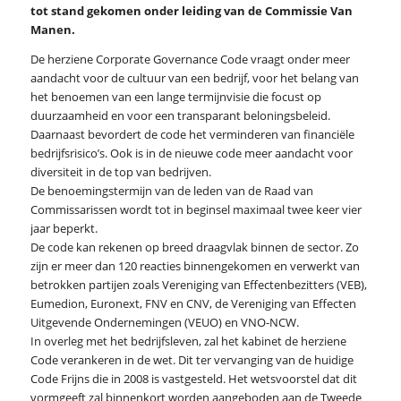
tot stand gekomen onder leiding van de Commissie Van
Manen.
De herziene Corporate Governance Code vraagt onder meer
aandacht voor de cultuur van een bedrijf, voor het belang van
het benoemen van een lange termijnvisie die focust op
duurzaamheid en voor een transparant beloningsbeleid.
Daarnaast bevordert de code het verminderen van financiële
bedrijfsrisico’s. Ook is in de nieuwe code meer aandacht voor
diversiteit in de top van bedrijven.
De benoemingstermijn van de leden van de Raad van
Commissarissen wordt tot in beginsel maximaal twee keer vier
jaar beperkt.
De code kan rekenen op breed draagvlak binnen de sector. Zo
zijn er meer dan 120 reacties binnengekomen en verwerkt van
betrokken partijen zoals Vereniging van Effectenbezitters (VEB),
Eumedion, Euronext, FNV en CNV, de Vereniging van Effecten
Uitgevende Ondernemingen (VEUO) en VNO-NCW.
In overleg met het bedrijfsleven, zal het kabinet de herziene
Code verankeren in de wet. Dit ter vervanging van de huidige
Code Frijns die in 2008 is vastgesteld. Het wetsvoorstel dat dit
vormgeeft zal binnenkort worden aangeboden aan de Tweede