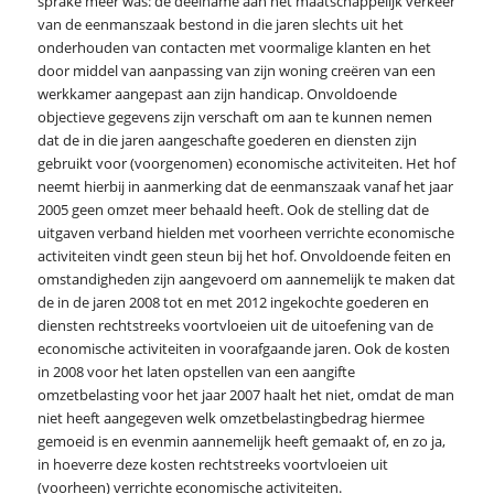
sprake meer was: de deelname aan het maatschappelijk verkeer
van de eenmanszaak bestond in die jaren slechts uit het
onderhouden van contacten met voormalige klanten en het
door middel van aanpassing van zijn woning creëren van een
werkkamer aangepast aan zijn handicap. Onvoldoende
objectieve gegevens zijn verschaft om aan te kunnen nemen
dat de in die jaren aangeschafte goederen en diensten zijn
gebruikt voor (voorgenomen) economische activiteiten. Het hof
neemt hierbij in aanmerking dat de eenmanszaak vanaf het jaar
2005 geen omzet meer behaald heeft. Ook de stelling dat de
uitgaven verband hielden met voorheen verrichte economische
activiteiten vindt geen steun bij het hof. Onvoldoende feiten en
omstandigheden zijn aangevoerd om aannemelijk te maken dat
de in de jaren 2008 tot en met 2012 ingekochte goederen en
diensten rechtstreeks voortvloeien uit de uitoefening van de
economische activiteiten in voorafgaande jaren. Ook de kosten
in 2008 voor het laten opstellen van een aangifte
omzetbelasting voor het jaar 2007 haalt het niet, omdat de man
niet heeft aangegeven welk omzetbelastingbedrag hiermee
gemoeid is en evenmin aannemelijk heeft gemaakt of, en zo ja,
in hoeverre deze kosten rechtstreeks voortvloeien uit
(voorheen) verrichte economische activiteiten.