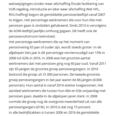
wetswijzigingen (onder meer afschaffing fiscale facilitering van
VUR-regeling, introductie en later weer afschaffing Wet VPL,
RVU-heffing) begon de gemiddelde pensioenleeftijd vanaf 2007
te stijgen. Het percentage werknemers die voor hun 65e met
pensioen gaan is sindsdien gehalveerd. Sinds 2013 is vervolgens
de AOW-leeftijd jaarlijks omhoog gegaan. Dit heeft ook de
pensioenuitstroom beïnvloed.
Het percentage werknemers die op het moment van
pensionering 65 jaar of ouder zijn, wordt steeds groter. In de
afgelopen tien jaar is dit percentage verviervoudigd van 15% in
2006 tot 62% in 2016. In 2006 was het grootste aantal
werknemers dat met pensioen ging nog 60 jaar oud. Vanaf 2011
zijn 65-jarigen de grootste groep pensioengangers. In 2016
bestond die groep uit 31.000 personen. De tweede grootste
groep pensioengangers in dat jaar waren de 66-jarigen (8.000
personen). Hun aantal is vanaf 2014 sterker toegenomen. Het
aandeel werknemers die tussen hun 60e en 63e verjaardag met
pensioen gaan, daalde in de afgelopen jaren sterk. In 2008
vormde die groep nog de overgrote meerderheid uit van alle
pensioengangers (61%). In 2016 is dat nog 15 procent.
In alle bedrijfstakken is tussen 2006 en 2016 de gemiddelde