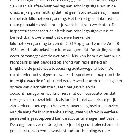
5.673 aan als aftrekbaar bedrag aan scholingsuitgaven. In de
omschrijving vermeldt hij dat het geen studiekosten zijn, maar
de belaste kilometervergoeding. Het betreft geen inkomsten,
maar gemaakte kosten om zijn werk te blijven verrichten. De
inspecteur accepteert de aftrek van scholingsuitgaven niet.
De rechtbank overweegt dat de werkgever de
kilometervergoeding boven de € 0,19 op grond van de Wet LB
1964 terecht als belastbaar loon aangemerkt. De stelling van de
accountmanager dat de wet onbillijk is, kan hem niet baten. De
rechtbank is niet bevoegd op grond van redelijkheid en
billijkheid de juiste wetstoepassing achterwege te laten. De
rechtbank moet volgens de wet rechtspreken en mag nooit de
innerlijke waarde of billijkheid van de wet beoordelen. Er is geen
sprake van discriminatie tussen het geval van de
accountmanager en werknemers met een leaseauto, omdat
deze gevallen zowel feitelijk als juridisch niet aan elkaar gelijk
zijn. Ook een beroep op het vertrouwensbeginsel ten aanzien
van de aangifte inkomstenbelasting, waarbij aftrek in eerdere
jaren wel is geaccepteerd kan de accountmanager niet baten.
De aangiften over eerdere jaren zijn niet gecontroleerd en er is
geen sprake van een bewuste standpuntbepaling van de