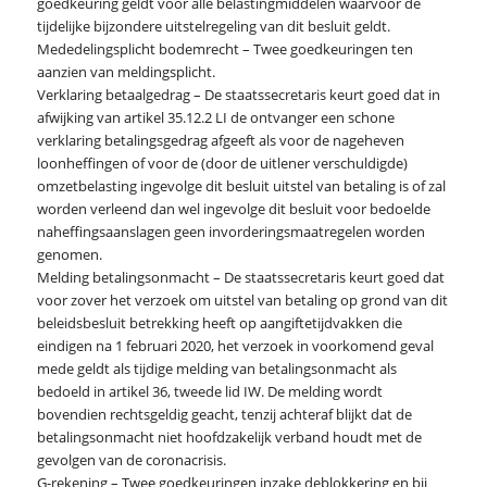
goedkeuring geldt voor alle belastingmiddelen waarvoor de
tijdelijke bijzondere uitstelregeling van dit besluit geldt.
Mededelingsplicht bodemrecht – Twee goedkeuringen ten
aanzien van meldingsplicht.
Verklaring betaalgedrag – De staatssecretaris keurt goed dat in
afwijking van artikel 35.12.2 LI de ontvanger een schone
verklaring betalingsgedrag afgeeft als voor de nageheven
loonheffingen of voor de (door de uitlener verschuldigde)
omzetbelasting ingevolge dit besluit uitstel van betaling is of zal
worden verleend dan wel ingevolge dit besluit voor bedoelde
naheffingsaanslagen geen invorderingsmaatregelen worden
genomen.
Melding betalingsonmacht – De staatssecretaris keurt goed dat
voor zover het verzoek om uitstel van betaling op grond van dit
beleidsbesluit betrekking heeft op aangiftetijdvakken die
eindigen na 1 februari 2020, het verzoek in voorkomend geval
mede geldt als tijdige melding van betalingsonmacht als
bedoeld in artikel 36, tweede lid IW. De melding wordt
bovendien rechtsgeldig geacht, tenzij achteraf blijkt dat de
betalingsonmacht niet hoofdzakelijk verband houdt met de
gevolgen van de coronacrisis.
G-rekening – Twee goedkeuringen inzake deblokkering en bij