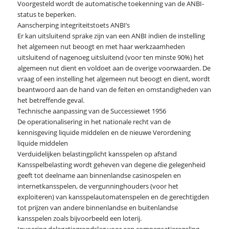
Voorgesteld wordt de automatische toekenning van de ANBI-
status te beperken.
Aanscherping integriteitstoets ANBI’s
Er kan uitsluitend sprake zijn van een ANBI indien de instelling
het algemeen nut beoogt en met haar werkzaamheden
uitsluitend of nagenoeg uitsluitend (voor ten minste 90%) het
algemeen nut dient en voldoet aan de overige voorwaarden. De
vraag of een instelling het algemeen nut beoogt en dient, wordt
beantwoord aan de hand van de feiten en omstandigheden van
het betreffende geval.
Technische aanpassing van de Successiewet 1956
De operationalisering in het nationale recht van de
kennisgeving liquide middelen en de nieuwe Verordening
liquide middelen
Verduidelijken belastingplicht kansspelen op afstand
Kansspelbelasting wordt geheven van degene die gelegenheid
geeft tot deelname aan binnenlandse casinospelen en
internetkansspelen, de vergunninghouders (voor het
exploiteren) van kansspelautomatenspelen en de gerechtigden
tot prijzen van andere binnenlandse en buitenlandse
kansspelen zoals bijvoorbeeld een loterij.
Invoering delegatiegrondslag voor een compensatieregeling