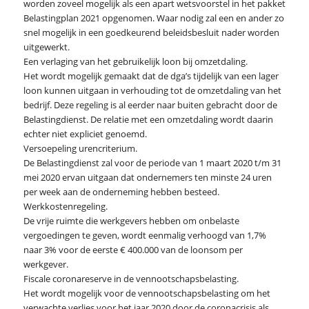
worden zoveel mogelijk als een apart wetsvoorstel in het pakket
Belastingplan 2021 opgenomen. Waar nodig zal een en ander zo
snel mogelijk in een goedkeurend beleidsbesluit nader worden
uitgewerkt.
Een verlaging van het gebruikelijk loon bij omzetdaling.
Het wordt mogelijk gemaakt dat de dga’s tijdelijk van een lager
loon kunnen uitgaan in verhouding tot de omzetdaling van het
bedrijf. Deze regeling is al eerder naar buiten gebracht door de
Belastingdienst. De relatie met een omzetdaling wordt daarin
echter niet expliciet genoemd.
Versoepeling urencriterium.
De Belastingdienst zal voor de periode van 1 maart 2020 t/m 31
mei 2020 ervan uitgaan dat ondernemers ten minste 24 uren
per week aan de onderneming hebben besteed.
Werkkostenregeling.
De vrije ruimte die werkgevers hebben om onbelaste
vergoedingen te geven, wordt eenmalig verhoogd van 1,7%
naar 3% voor de eerste € 400.000 van de loonsom per
werkgever.
Fiscale coronareserve in de vennootschapsbelasting.
Het wordt mogelijk voor de vennootschapsbelasting om het
verwachte verlies voor het jaar 2020 door de coronacrisis als