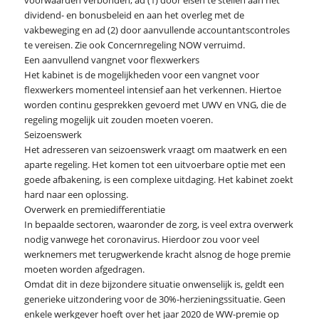
voorwaarden verbonden, ad (1) door eisen te stellen aan het
dividend- en bonusbeleid en aan het overleg met de
vakbeweging en ad (2) door aanvullende accountantscontroles
te vereisen. Zie ook Concernregeling NOW verruimd.
Een aanvullend vangnet voor flexwerkers
Het kabinet is de mogelijkheden voor een vangnet voor
flexwerkers momenteel intensief aan het verkennen. Hiertoe
worden continu gesprekken gevoerd met UWV en VNG, die de
regeling mogelijk uit zouden moeten voeren.
Seizoenswerk
Het adresseren van seizoenswerk vraagt om maatwerk en een
aparte regeling. Het komen tot een uitvoerbare optie met een
goede afbakening, is een complexe uitdaging. Het kabinet zoekt
hard naar een oplossing.
Overwerk en premiedifferentiatie
In bepaalde sectoren, waaronder de zorg, is veel extra overwerk
nodig vanwege het coronavirus. Hierdoor zou voor veel
werknemers met terugwerkende kracht alsnog de hoge premie
moeten worden afgedragen.
Omdat dit in deze bijzondere situatie onwenselijk is, geldt een
generieke uitzondering voor de 30%-herzieningssituatie. Geen
enkele werkgever hoeft over het jaar 2020 de WW-premie op