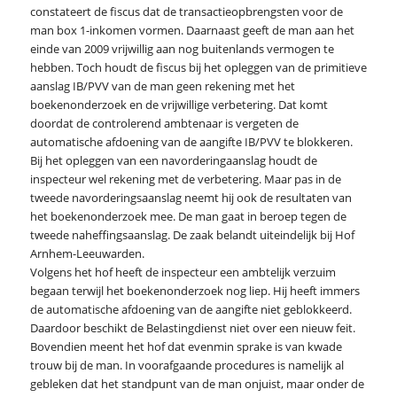
constateert de fiscus dat de transactieopbrengsten voor de
man box 1-inkomen vormen. Daarnaast geeft de man aan het
einde van 2009 vrijwillig aan nog buitenlands vermogen te
hebben. Toch houdt de fiscus bij het opleggen van de primitieve
aanslag IB/PVV van de man geen rekening met het
boekenonderzoek en de vrijwillige verbetering. Dat komt
doordat de controlerend ambtenaar is vergeten de
automatische afdoening van de aangifte IB/PVV te blokkeren.
Bij het opleggen van een navorderingaanslag houdt de
inspecteur wel rekening met de verbetering. Maar pas in de
tweede navorderingsaanslag neemt hij ook de resultaten van
het boekenonderzoek mee. De man gaat in beroep tegen de
tweede naheffingsaanslag. De zaak belandt uiteindelijk bij Hof
Arnhem-Leeuwarden.
Volgens het hof heeft de inspecteur een ambtelijk verzuim
begaan terwijl het boekenonderzoek nog liep. Hij heeft immers
de automatische afdoening van de aangifte niet geblokkeerd.
Daardoor beschikt de Belastingdienst niet over een nieuw feit.
Bovendien meent het hof dat evenmin sprake is van kwade
trouw bij de man. In voorafgaande procedures is namelijk al
gebleken dat het standpunt van de man onjuist, maar onder de