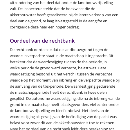
uitzondering van het deel dat onder de landbouwvrijstelling
valt. De inspecteur stelde dat de boekwinst die de
akkerbouwster heeft gerealiseerd bij de latere verkoop van een
deel van de grond, te laag is vastgesteld in de aangifte en
corrigeerde deze naar een hoger bedrag.
Oordeel van de rechtbank
De rechtbank oordeelde dat de landbouwgrond tegen de
waarde in verpachte staat in de maatschap is ingebracht. Dit
betekent dat de waardestijging tijdens de tbs-periode, in
welke periode de grond werd verpacht, belast was. Deze
waardestijging bestond uit het verschil tussen de verpachte
waarde op het moment van inbreng en de verpachte waarde bij
de aanvang van de tbs-periode. De waardestijging gedurende
de maatschapsperiode heeft de rechtbank in twee delen
gesplitst. De autonome waardestijging, die na de inbreng van de
grond in de maatschap heeft plaatsgevonden, viel echter onder
de landbouwvrijstelling en bleef onbelast. Het deel van de
waardestijging als gevolg van de beëindiging van de pacht was
belast voor zover dit aan de akkerbouwster is toe te rekenen.
Naar het oordeel van de rechtbank leidt deze berekening tot