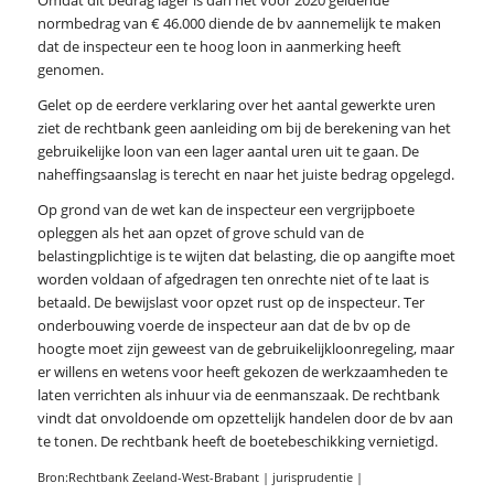
normbedrag van € 46.000 diende de bv aannemelijk te maken
dat de inspecteur een te hoog loon in aanmerking heeft
genomen.
Gelet op de eerdere verklaring over het aantal gewerkte uren
ziet de rechtbank geen aanleiding om bij de berekening van het
gebruikelijke loon van een lager aantal uren uit te gaan. De
naheffingsaanslag is terecht en naar het juiste bedrag opgelegd.
Op grond van de wet kan de inspecteur een vergrijpboete
opleggen als het aan opzet of grove schuld van de
belastingplichtige is te wijten dat belasting, die op aangifte moet
worden voldaan of afgedragen ten onrechte niet of te laat is
betaald. De bewijslast voor opzet rust op de inspecteur. Ter
onderbouwing voerde de inspecteur aan dat de bv op de
hoogte moet zijn geweest van de gebruikelijkloonregeling, maar
er willens en wetens voor heeft gekozen de werkzaamheden te
laten verrichten als inhuur via de eenmanszaak. De rechtbank
vindt dat onvoldoende om opzettelijk handelen door de bv aan
te tonen. De rechtbank heeft de boetebeschikking vernietigd.
Bron:Rechtbank Zeeland-West-Brabant | jurisprudentie |