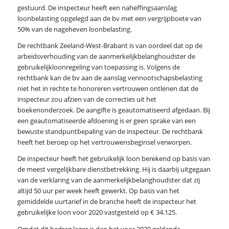
gestuurd. De inspecteur heeft een naheffingsaanslag
loonbelasting opgelegd aan de bv met een vergrijpboete van
50% van de nageheven loonbelasting.
De rechtbank Zeeland-West-Brabant is van oordeel dat op de
arbeidsverhouding van de aanmerkelijkbelanghoudster de
gebruikelijkloonregeling van toepassing is. Volgens de
rechtbank kan de bv aan de aanslag vennootschapsbelasting
niet het in rechte te honoreren vertrouwen ontlenen dat de
inspecteur zou afzien van de correcties uit het
boekenonderzoek. De aangifte is geautomatiseerd afgedaan. Bij
een geautomatiseerde afdoening is er geen sprake van een
bewuste standpuntbepaling van de inspecteur. De rechtbank
heeft het beroep op het vertrouwensbeginsel verworpen.
De inspecteur heeft het gebruikelijk loon berekend op basis van
de meest vergelijkbare dienstbetrekking. Hij is daarbij uitgegaan
van de verklaring van de aanmerkelijkbelanghoudster dat zij
altijd 50 uur per week heeft gewerkt. Op basis van het
gemiddelde uurtarief in de branche heeft de inspecteur het
gebruikelijke loon voor 2020 vastgesteld op € 34.125.
Omdat dit bedrag lager is dan het voor 2020 geldende