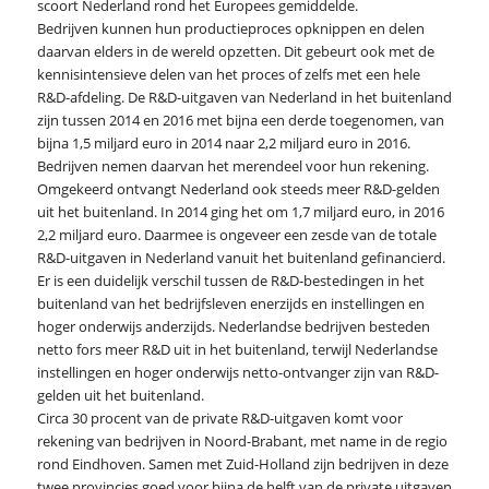
scoort Nederland rond het Europees gemiddelde.
Bedrijven kunnen hun productieproces opknippen en delen
daarvan elders in de wereld opzetten. Dit gebeurt ook met de
kennisintensieve delen van het proces of zelfs met een hele
R&D-afdeling. De R&D-uitgaven van Nederland in het buitenland
zijn tussen 2014 en 2016 met bijna een derde toegenomen, van
bijna 1,5 miljard euro in 2014 naar 2,2 miljard euro in 2016.
Bedrijven nemen daarvan het merendeel voor hun rekening.
Omgekeerd ontvangt Nederland ook steeds meer R&D-gelden
uit het buitenland. In 2014 ging het om 1,7 miljard euro, in 2016
2,2 miljard euro. Daarmee is ongeveer een zesde van de totale
R&D-uitgaven in Nederland vanuit het buitenland gefinancierd.
Er is een duidelijk verschil tussen de R&D-bestedingen in het
buitenland van het bedrijfsleven enerzijds en instellingen en
hoger onderwijs anderzijds. Nederlandse bedrijven besteden
netto fors meer R&D uit in het buitenland, terwijl Nederlandse
instellingen en hoger onderwijs netto-ontvanger zijn van R&D-
gelden uit het buitenland.
Circa 30 procent van de private R&D-uitgaven komt voor
rekening van bedrijven in Noord-Brabant, met name in de regio
rond Eindhoven. Samen met Zuid-Holland zijn bedrijven in deze
twee provincies goed voor bijna de helft van de private uitgaven