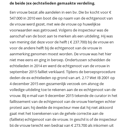
de beide (ex-)echtelieden gemaakte verdeling.
Een vrouw bezat alle aandelen in een bv. Die bv kocht voor €
547.000 in 2010 een boot die op naam van de echtgenoot van
de vrouw werd gezet, met wie de vrouw op huwelijkse
voorwaarden was getrouwd. Volgens de inspecteur was de
aanschaf van de boot aan te merken als een uitdeling. Hij was
van mening dat deze voor de helft ( € 237.700) bij de vrouw en
voor de andere helft bij de echtgenoot van de vrouw in
aanmerking genomen moest worden. De vrouw was het hier
niet mee eens en ging in beroep. Ondertussen scheidden de
echtelieden in 2014 en werd de echtgenoot van de vrouw in
september 2015 failliet verklaard. Tijdens de beroepsprocedure
deden de ex-echtelieden op grond van art. 2.17 Wet IB 2001 op
4 december 2015 een gezamenlijk verzoek om alsnog de
volledige uitdeling toe te rekenen aan de ex-echtgenoot van de
vrouw. Bij e-mail van 9 december 2015 tekende de curator in het
faillissement van de echtgenoot van de vrouw hiertegen echter
protest aan; hij deelde de inspecteur mee dat hij niet akkoord
gaat met het toerekenen van de gehele correctie aan de
(failliete) echtgenoot van de vrouw. In geschil is of de inspecteur
bij de vrouw terecht een bedrag van € 273.700 als inkomen uit