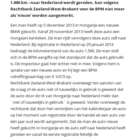
1.000 km –naar Nederland wordt gereden, kan volgens
Rechtbank Zeeland-West-Brabant voor de BPM niet meer
als ‘nieuw’ worden aangemerkt.
Een man heeft op 5 december 2013 in Hongarije een nieuwe
BMW gekocht. Vanaf 29 november 2013 heeft deze auto een
Hongaars kenteken. De man rijdt vervolgens deze auto zelf naar
Nederland. Bij registratie in Nederland op 29 januari 2014
bedraagt de kilometerstand van de auto 1.566. De man stelt
zich in de BPM-aangifte op het standpunt dat de auto gebruikt
is. De inspecteur gaat hier echter niet in mee. Volgens hem is
sprake van een nieuwe auto en hij legt een BPM-
naheffingsaanslag van € 3.673 op.
Rechtbank Zeeland-West-Brabant overweegt ten aanzien van
de vraag of de auto niet of nauwelijks in gebruik is geweest dat
de auto door de rit van Hongarije naar Nederland méér dan
´niet of nauwelijks in gebruik´ is geweest. Verder overweegt de
rechtbank dat door het verstrijken van het kalenderjaar de auto
op het moment van registratie door de handel als een auto van
één jaar oud wordt aangemerkt. Dat de man de auto nieuw
heeft gekocht in Hongarije en de auto zelf naar Nederland heeft
gereden en vanaf de eerste registratie feitelijk de