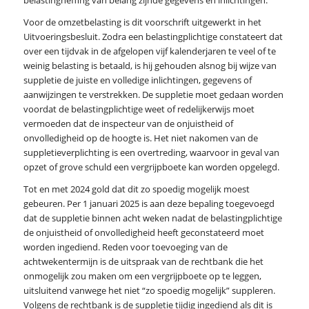
Voor de omzetbelasting is dit voorschrift uitgewerkt in het
Uitvoeringsbesluit. Zodra een belastingplichtige constateert dat
over een tijdvak in de afgelopen vijf kalenderjaren te veel of te
weinig belasting is betaald, is hij gehouden alsnog bij wijze van
suppletie de juiste en volledige inlichtingen, gegevens of
aanwijzingen te verstrekken. De suppletie moet gedaan worden
voordat de belastingplichtige weet of redelijkerwijs moet
vermoeden dat de inspecteur van de onjuistheid of
onvolledigheid op de hoogte is. Het niet nakomen van de
suppletieverplichting is een overtreding, waarvoor in geval van
opzet of grove schuld een vergrijpboete kan worden opgelegd.
Tot en met 2024 gold dat dit zo spoedig mogelijk moest
gebeuren. Per 1 januari 2025 is aan deze bepaling toegevoegd
dat de suppletie binnen acht weken nadat de belastingplichtige
de onjuistheid of onvolledigheid heeft geconstateerd moet
worden ingediend. Reden voor toevoeging van de
achtwekentermijn is de uitspraak van de rechtbank die het
onmogelijk zou maken om een vergrijpboete op te leggen,
uitsluitend vanwege het niet “zo spoedig mogelijk” suppleren.
Volgens de rechtbank is de suppletie tijdig ingediend als dit is