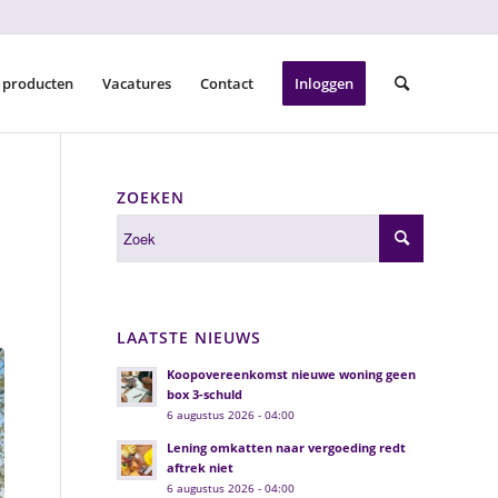
 producten
Vacatures
Contact
Inloggen
ZOEKEN
LAATSTE NIEUWS
Koopovereenkomst nieuwe woning geen
box 3-schuld
6 augustus 2026 - 04:00
Lening omkatten naar vergoeding redt
aftrek niet
6 augustus 2026 - 04:00