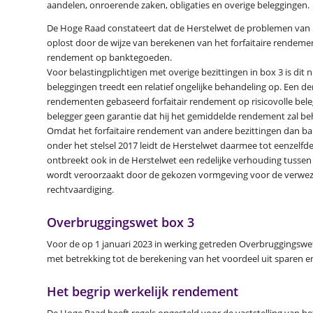
aandelen, onroerende zaken, obligaties en overige beleggingen.
De Hoge Raad constateert dat de Herstelwet de problemen van b
oplost door de wijze van berekenen van het forfaitaire rendemen
rendement op banktegoeden.
Voor belastingplichtigen met overige bezittingen in box 3 is dit n
beleggingen treedt een relatief ongelijke behandeling op. Een de
rendementen gebaseerd forfaitair rendement op risicovolle belegg
belegger geen garantie dat hij het gemiddelde rendement zal be
Omdat het forfaitaire rendement van andere bezittingen dan ba
onder het stelsel 2017 leidt de Herstelwet daarmee tot eenzelfd
ontbreekt ook in de Herstelwet een redelijke verhouding tussen 
wordt veroorzaakt door de gekozen vormgeving voor de verwezenl
rechtvaardiging.
Overbruggingswet box 3
Voor de op 1 januari 2023 in werking getreden Overbruggingswet
met betrekking tot de berekening van het voordeel uit sparen e
Het begrip werkelijk rendement
De Hoge Raad heeft regels opgesteld voor de vaststelling van het