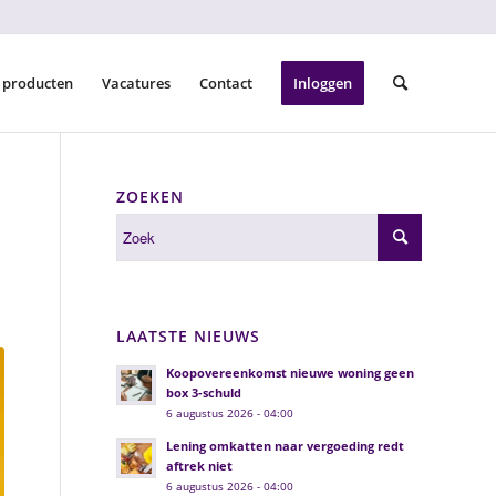
 producten
Vacatures
Contact
Inloggen
ZOEKEN
LAATSTE NIEUWS
Koopovereenkomst nieuwe woning geen
box 3-schuld
6 augustus 2026 - 04:00
Lening omkatten naar vergoeding redt
aftrek niet
6 augustus 2026 - 04:00