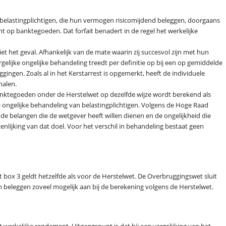
elastingplichtigen, die hun vermogen risicomijdend beleggen, doorgaans
t op banktegoeden. Dat forfait benadert in de regel het werkelijke
iet het geval. Afhankelijk van de mate waarin zij succesvol zijn met hun
rgelijke ongelijke behandeling treedt per definitie op bij een op gemiddelde
ingen. Zoals al in het Kerstarrest is opgemerkt, heeft de individuele
halen.
nktegoeden onder de Herstelwet op dezelfde wijze wordt berekend als
e ongelijke behandeling van belastingplichtigen. Volgens de Hoge Raad
de belangen die de wetgever heeft willen dienen en de ongelijkheid die
ijking van dat doel. Voor het verschil in behandeling bestaat geen
 box 3 geldt hetzelfde als voor de Herstelwet. De Overbruggingswet sluit
n beleggen zoveel mogelijk aan bij de berekening volgens de Herstelwet.
 werkelijke rendement. Uitgangspunt is dat bij een vergelijking van het