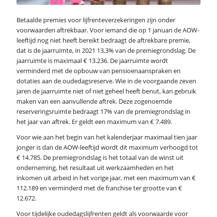
Betaalde premies voor lijfrenteverzekeringen zijn onder
voorwaarden aftrekbaar. Voor iemand die op 1 januari de AOW-
leeftijd nog niet heeft bereikt bedraagt de aftrekbare premie,
dat is de jaarruimte, in 2021 13,3% van de premiegrondslag. De
jaarruimte is maximaal € 13.236. De jaarruimte wordt
verminderd met de opbouw van pensioenaanspraken en
dotaties aan de oudedagsreserve. Wie in de voorgaande zeven
jaren de jaarruimte niet of niet geheel heeft benut, kan gebruik
maken van een aanvullende aftrek. Deze zogenoemde
reserveringsruimte bedraagt 17% van de premiegrondslag in
het jaar van aftrek. Er geldt een maximum van € 7.489.
Voor wie aan het begin van het kalenderjaar maximaal tien jaar
jonger is dan de AOW-leeftijd wordt dit maximum verhoogd tot
€ 14.785. De premiegrondslag is het totaal van de winst uit
onderneming, het resultaat uit werkzaamheden en het
inkomen uit arbeid in het vorige jaar, met een maximum van €
112.189 en verminderd met de franchise ter grootte van €
12.672.
Voor tijdelijke oudedagslijfrenten geldt als voorwaarde voor