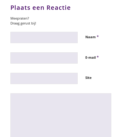
Plaats een Reactie
Meepraten?
Draag gerust bij!
*
Naam
*
E-mail
Site