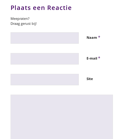
Plaats een Reactie
Meepraten?
Draag gerust bij!
*
Naam
*
E-mail
Site