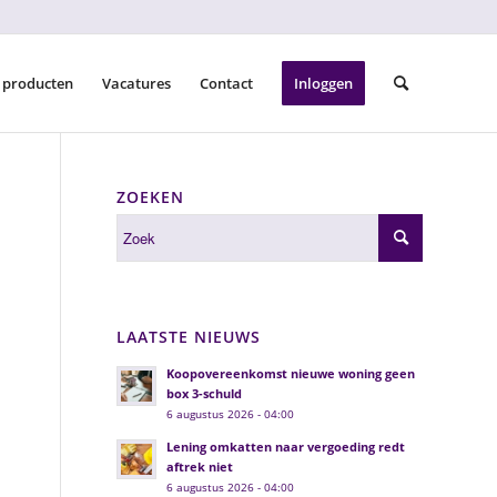
 producten
Vacatures
Contact
Inloggen
ZOEKEN
LAATSTE NIEUWS
Koopovereenkomst nieuwe woning geen
box 3-schuld
6 augustus 2026 - 04:00
Lening omkatten naar vergoeding redt
aftrek niet
6 augustus 2026 - 04:00