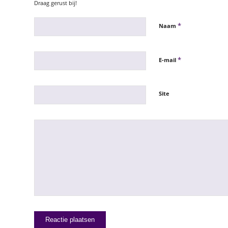
Draag gerust bij!
*
Naam
*
E-mail
Site