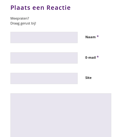
Plaats een Reactie
Meepraten?
Draag gerust bij!
*
Naam
*
E-mail
Site