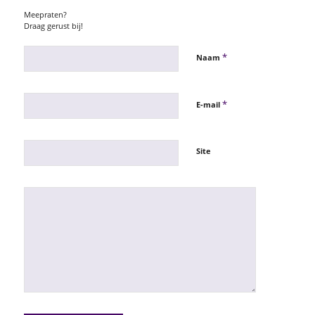
Meepraten?
Draag gerust bij!
*
Naam
*
E-mail
Site