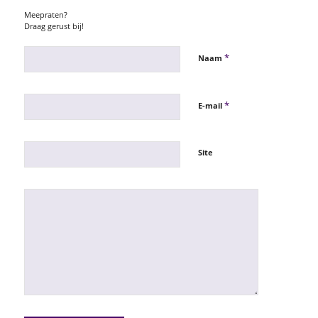
Meepraten?
Draag gerust bij!
*
Naam
*
E-mail
Site