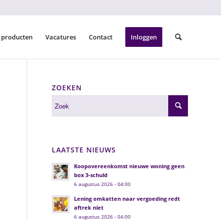
 producten
Vacatures
Contact
Inloggen
ZOEKEN
LAATSTE NIEUWS
Koopovereenkomst nieuwe woning geen
box 3-schuld
6 augustus 2026 - 04:00
Lening omkatten naar vergoeding redt
aftrek niet
6 augustus 2026 - 04:00