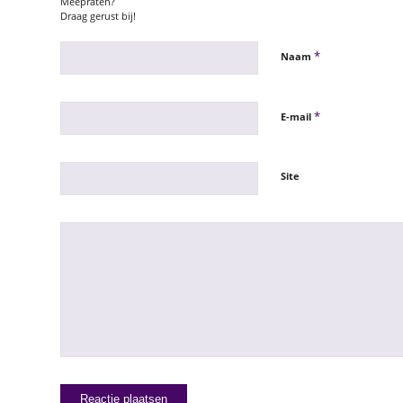
Meepraten?
Draag gerust bij!
*
Naam
*
E-mail
Site