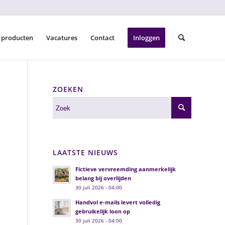
 producten
Vacatures
Contact
Inloggen
ZOEKEN
LAATSTE NIEUWS
Fictieve vervreemding aanmerkelijk
belang bij overlijden
30 juli 2026 - 04:00
Handvol e-mails levert volledig
gebruikelijk loon op
30 juli 2026 - 04:00