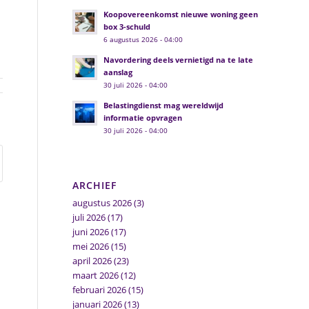
Koopovereenkomst nieuwe woning geen
box 3-schuld
6 augustus 2026 - 04:00
Navordering deels vernietigd na te late
aanslag
30 juli 2026 - 04:00
Belastingdienst mag wereldwijd
informatie opvragen
30 juli 2026 - 04:00
ARCHIEF
augustus 2026
(3)
juli 2026
(17)
juni 2026
(17)
mei 2026
(15)
april 2026
(23)
maart 2026
(12)
februari 2026
(15)
januari 2026
(13)