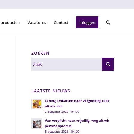
 producten
Vacatures
Contact
Inloggen
ZOEKEN
F
LAATSTE NIEUWS
Lening omkatten naar vergoeding redt
aftrek niet
6 augustus 2026 - 04:00
Van verplicht naar vrijwillig: weg aftrek
pensioenpremie
6 augustus 2026 - 04:00