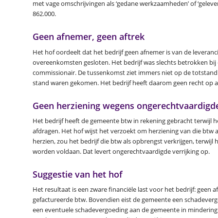
met vage omschrijvingen als ‘gedane werkzaamheden’ of ‘gelever
862.000.
Geen afnemer, geen aftrek
Het hof oordeelt dat het bedrijf geen afnemer is van de leveranc
overeenkomsten gesloten. Het bedrijf was slechts betrokken bij 
commissionair. De tussenkomst ziet immers niet op de totstandko
stand waren gekomen. Het bedrijf heeft daarom geen recht op af
Geen herziening wegens ongerechtvaardigde
Het bedrijf heeft de gemeente btw in rekening gebracht terwijl he
afdragen. Het hof wijst het verzoekt om herziening van die btw a
herzien, zou het bedrijf die btw als opbrengst verkrijgen, terw
worden voldaan. Dat levert ongerechtvaardigde verrijking op.
Suggestie van het hof
Het resultaat is een zware financiële last voor het bedrijf: geen
gefactureerde btw. Bovendien eist de gemeente een schadevergoe
een eventuele schadevergoeding aan de gemeente in mindering 