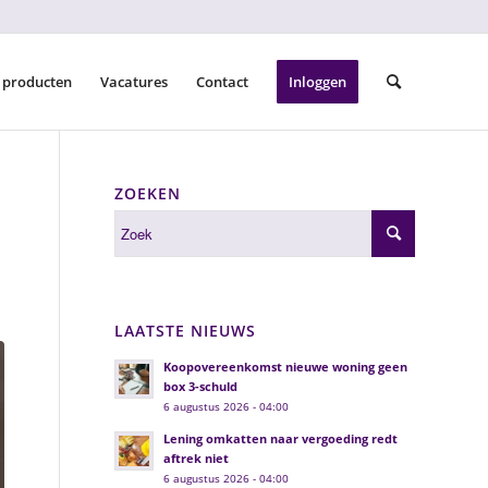
 producten
Vacatures
Contact
Inloggen
ZOEKEN
LAATSTE NIEUWS
Koopovereenkomst nieuwe woning geen
box 3-schuld
6 augustus 2026 - 04:00
Lening omkatten naar vergoeding redt
aftrek niet
6 augustus 2026 - 04:00