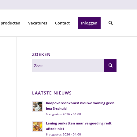
 producten
Vacatures
Contact
Inloggen
ZOEKEN
LAATSTE NIEUWS
Koopovereenkomst nieuwe woning geen
box 3-schuld
6 augustus 2026 - 04:00
Lening omkatten naar vergoeding redt
aftrek niet
6 augustus 2026 - 04:00