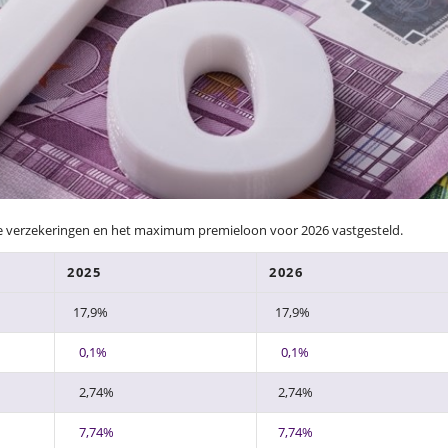
le verzekeringen en het maximum premieloon voor 2026 vastgesteld.
2025
2026
17,9%
17,9%
0,1%
0,1%
2,74%
2,74%
7,74%
7,74%