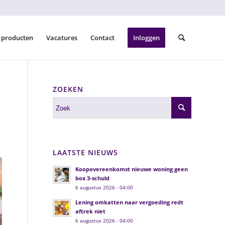
 producten
Vacatures
Contact
Inloggen
ZOEKEN
LAATSTE NIEUWS
Koopovereenkomst nieuwe woning geen
box 3-schuld
6 augustus 2026 - 04:00
Lening omkatten naar vergoeding redt
aftrek niet
6 augustus 2026 - 04:00