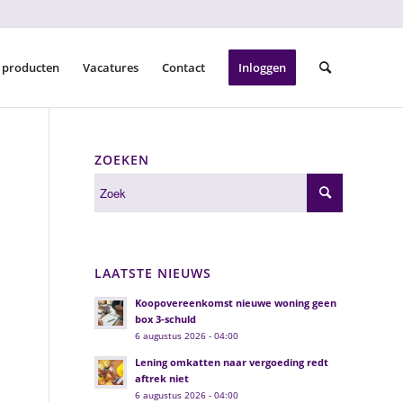
 producten
Vacatures
Contact
Inloggen
ZOEKEN
LAATSTE NIEUWS
Koopovereenkomst nieuwe woning geen
box 3-schuld
6 augustus 2026 - 04:00
Lening omkatten naar vergoeding redt
aftrek niet
6 augustus 2026 - 04:00