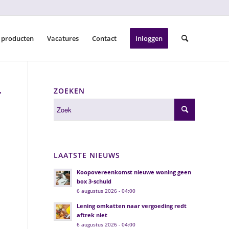
 producten
Vacatures
Contact
Inloggen
ZOEKEN
T
LAATSTE NIEUWS
Koopovereenkomst nieuwe woning geen
box 3-schuld
6 augustus 2026 - 04:00
Lening omkatten naar vergoeding redt
aftrek niet
6 augustus 2026 - 04:00