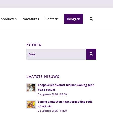
 producten
Vacatures
Contact
Inloggen
ZOEKEN
LAATSTE NIEUWS
Koopovereenkomst nieuwe woning geen
box 3-schuld
6 augustus 2026 - 04:00
Lening omkatten naar vergoeding redt
aftrek niet
6 augustus 2026 - 04:00