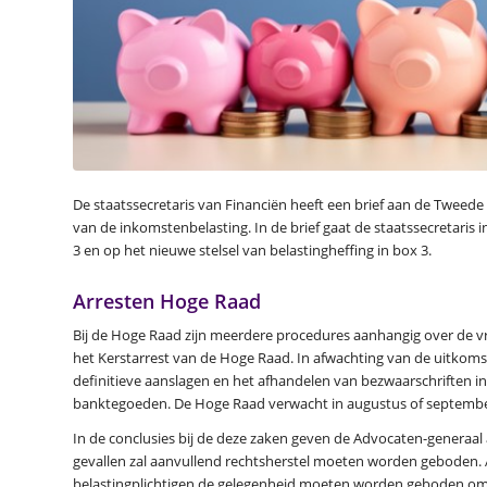
De staatssecretaris van Financiën heeft een brief aan de Tweed
van de inkomstenbelasting. In de brief gaat de staatssecretari
3 en op het nieuwe stelsel van belastingheffing in box 3.
Arresten Hoge Raad
Bij de Hoge Raad zijn meerdere procedures aanhangig over de vra
het Kerstarrest van de Hoge Raad. In afwachting van de uitkom
definitieve aanslagen en het afhandelen van bezwaarschriften i
banktegoeden. De Hoge Raad verwacht in augustus of september
In de conclusies bij de deze zaken geven de Advocaten-generaal a
gevallen zal aanvullend rechtsherstel moeten worden geboden. Al
belastingplichtigen de gelegenheid moeten worden geboden om 