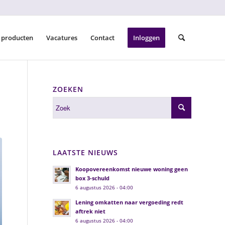
 producten
Vacatures
Contact
Inloggen
ZOEKEN
LAATSTE NIEUWS
Koopovereenkomst nieuwe woning geen
box 3-schuld
6 augustus 2026 - 04:00
Lening omkatten naar vergoeding redt
aftrek niet
6 augustus 2026 - 04:00