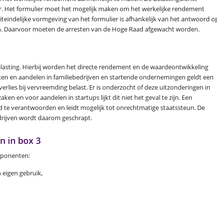
oor. Het formulier moet het mogelijk maken om het werkelijke rendement
iteindelijke vormgeving van het formulier is afhankelijk van het antwoord o
n. Daarvoor moeten de arresten van de Hoge Raad afgewacht worden.
asting. Hierbij worden het directe rendement en de waardeontwikkeling
en en aandelen in familiebedrijven en startende ondernemingen geldt een
rlies bij vervreemding belast. Er is onderzocht of deze uitzonderingen in
en en voor aandelen in startups lijkt dit niet het geval te zijn. Een
oed te verantwoorden en leidt mogelijk tot onrechtmatige staatssteun. De
drijven wordt daarom geschrapt.
n in box 3
mponenten:
 eigen gebruik,