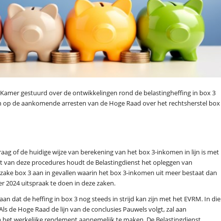
e Kamer gestuurd over de ontwikkelingen rond de belastingheffing in box 3
s in op de aankomende arresten van de Hoge Raad over het rechtsherstel box
ag of de huidige wijze van berekening van het box 3-inkomen in lijn is met
st van deze procedures houdt de Belastingdienst het opleggen van
nzake box 3 aan in gevallen waarin het box 3-inkomen uit meer bestaat dan
 2024 uitspraak te doen in deze zaken.
an dat de heffing in box 3 nog steeds in strijd kan zijn met het EVRM. In die
s de Hoge Raad de lijn van de conclusies Pauwels volgt, zal aan
het werkelijke rendement aannemelijk te maken. De Belastingdienst