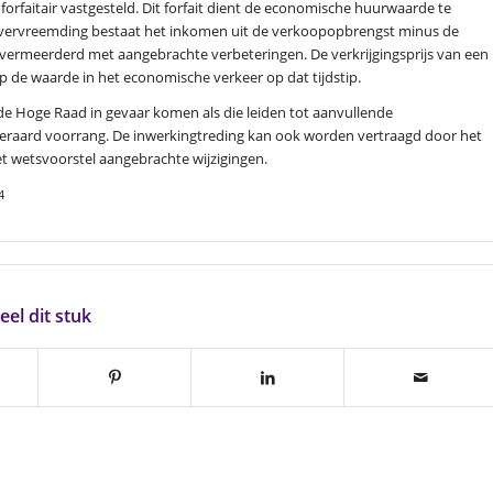
rfaitair vastgesteld. Dit forfait dient de economische huurwaarde te
Bij vervreemding bestaat het inkomen uit de verkoopopbrengst minus de
ijs vermeerderd met aangebrachte verbeteringen. De verkrijgingsprijs van een
op de waarde in het economische verkeer op dat tijdstip.
de Hoge Raad in gevaar komen als die leiden tot aanvullende
raard voorrang. De inwerkingtreding kan ook worden vertraagd door het
 wetsvoorstel aangebrachte wijzigingen.
4
eel dit stuk