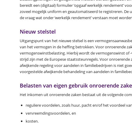
bereidt een (digitaal) formulier ‘opgaaf werkelijk rendement’ v
zoveel mogelijk uniform en geautomatiseerd te registreren. De u
de vraag wat onder ‘werkelijk rendement’ verstaan moet worde
Nieuw stelstel
Uitgangspunt van het nieuwe stelsel is een vermogensaanwasbel
van het vermogen in de heffing betrokken. Voor onroerende zak
vermogenswinstbelasting. Hierbij wordt de vermogenswinst of -ve
strijd zijn met de Europese staatssteunregels. Voor onroerende zak
afwijkende regeling voor aandelen in familiebedrijven is niet g
voorgestelde afwijkende behandeling van aandelen in familiebe
Belasten van eigen gebruik onroerende zake
Het inkomen uit onroerende zaken bestaat uit de volgende co
reguliere voordelen, zoals huur, pacht en/of het voordeel van
vervreemdingsvoordelen, en
kosten.