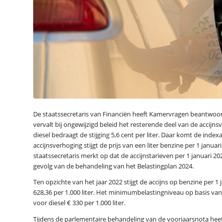
De staatssecretaris van Financiën heeft Kamervragen beantwoord
vervalt bij ongewijzigd beleid het resterende deel van de accijnsv
diesel bedraagt de stijging 5,6 cent per liter. Daar komt de inde
accijnsverhoging stijgt de prijs van een liter benzine per 1 januar
staatssecretaris merkt op dat de accijnstarieven per 1 januari 
gevolg van de behandeling van het Belastingplan 2024.
Ten opzichte van het jaar 2022 stijgt de accijns op benzine per 1
628,36 per 1.000 liter. Het minimumbelastingniveau op basis van
voor diesel € 330 per 1.000 liter.
Tijdens de parlementaire behandeling van de voorjaarsnota he