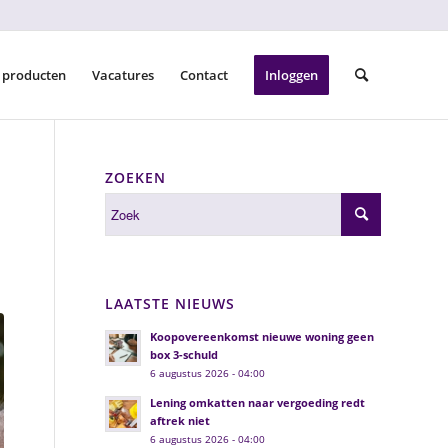
 producten
Vacatures
Contact
Inloggen
ZOEKEN
LAATSTE NIEUWS
Koopovereenkomst nieuwe woning geen
box 3-schuld
6 augustus 2026 - 04:00
Lening omkatten naar vergoeding redt
aftrek niet
6 augustus 2026 - 04:00