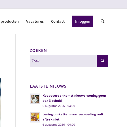
 producten
Vacatures
Contact
Inloggen
ZOEKEN
LAATSTE NIEUWS
Koopovereenkomst nieuwe woning geen
box 3-schuld
6 augustus 2026 - 04:00
Lening omkatten naar vergoeding redt
aftrek niet
6 augustus 2026 - 04:00