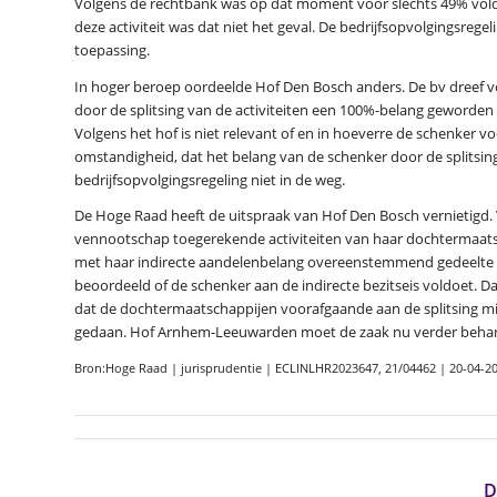
Volgens de rechtbank was op dat moment voor slechts 49% voldaan
deze activiteit was dat niet het geval. De bedrijfsopvolgingsrege
toepassing.
In hoger beroep oordeelde Hof Den Bosch anders. De bv dreef v
door de splitsing van de activiteiten een 100%-belang geworden i
Volgens het hof is niet relevant of en in hoeverre de schenker 
omstandigheid, dat het belang van de schenker door de splitsi
bedrijfsopvolgingsregeling niet in de weg.
De Hoge Raad heeft de uitspraak van Hof Den Bosch vernietigd. 
vennootschap toegerekende activiteiten van haar dochtermaats
met haar indirecte aandelenbelang overeenstemmend gedeelte v
beoordeeld of de schenker aan de indirecte bezitseis voldoet. 
dat de dochtermaatschappijen voorafgaande aan de splitsing mi
gedaan. Hof Arnhem-Leeuwarden moet de zaak nu verder beha
Bron:Hoge Raad | jurisprudentie | ECLINLHR2023647, 21/04462 | 20-04-2
D