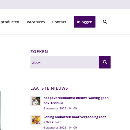
 producten
Vacatures
Contact
Inloggen
ZOEKEN
LAATSTE NIEUWS
Koopovereenkomst nieuwe woning geen
box 3-schuld
6 augustus 2026 - 04:00
Lening omkatten naar vergoeding redt
aftrek niet
6 augustus 2026 - 04:00