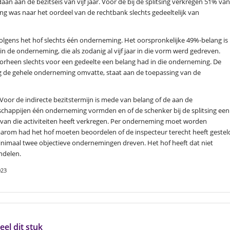
 aan de bezitseis van vijf jaar. Voor de bij de splitsing verkregen 51% van
ling was naar het oordeel van de rechtbank slechts gedeeltelijk van
olgens het hof slechts één onderneming. Het oorspronkelijke 49%-belang is
n de onderneming, die als zodanig al vijf jaar in die vorm werd gedreven.
voorheen slechts voor een gedeelte een belang had in die onderneming. De
ng de gehele onderneming omvatte, staat aan de toepassing van de
Voor de indirecte bezitstermijn is mede van belang of de aan de
chappijen één onderneming vormden en of de schenker bij de splitsing een
an die activiteiten heeft verkregen. Per onderneming moet worden
Daarom had het hof moeten beoordelen of de inspecteur terecht heeft gestel
nimaal twee objectieve ondernemingen dreven. Het hof heeft dat niet
ndelen.
023
eel dit stuk