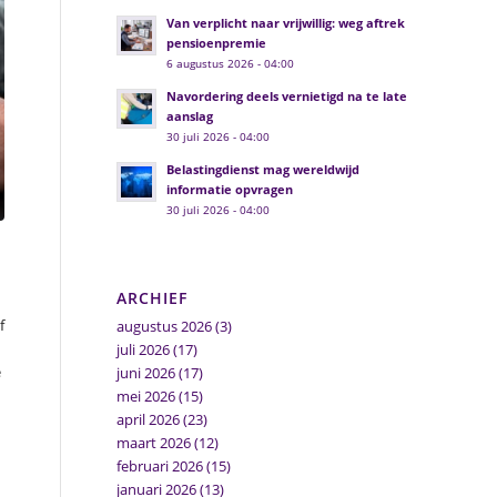
Van verplicht naar vrijwillig: weg aftrek
pensioenpremie
6 augustus 2026 - 04:00
Navordering deels vernietigd na te late
aanslag
30 juli 2026 - 04:00
Belastingdienst mag wereldwijd
informatie opvragen
30 juli 2026 - 04:00
ARCHIEF
f
augustus 2026
(3)
juli 2026
(17)
e
juni 2026
(17)
mei 2026
(15)
april 2026
(23)
maart 2026
(12)
februari 2026
(15)
januari 2026
(13)