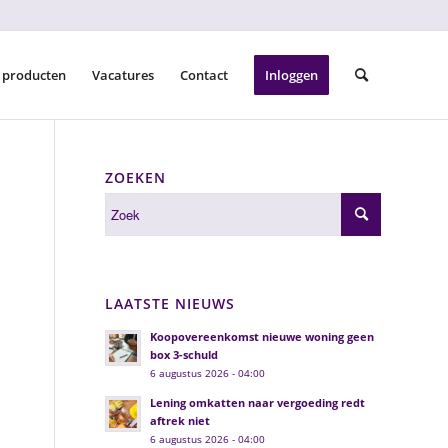
 producten
Vacatures
Contact
Inloggen
ZOEKEN
LAATSTE NIEUWS
Koopovereenkomst nieuwe woning geen
box 3-schuld
6 augustus 2026 - 04:00
Lening omkatten naar vergoeding redt
aftrek niet
6 augustus 2026 - 04:00