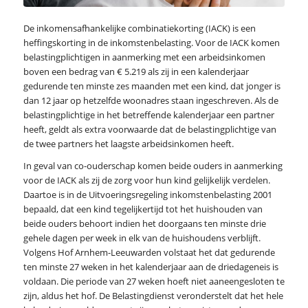
De inkomensafhankelijke combinatiekorting (IACK) is een
heffingskorting in de inkomstenbelasting. Voor de IACK komen
belastingplichtigen in aanmerking met een arbeidsinkomen
boven een bedrag van € 5.219 als zij in een kalenderjaar
gedurende ten minste zes maanden met een kind, dat jonger is
dan 12 jaar op hetzelfde woonadres staan ingeschreven. Als de
belastingplichtige in het betreffende kalenderjaar een partner
heeft, geldt als extra voorwaarde dat de belastingplichtige van
de twee partners het laagste arbeidsinkomen heeft.
In geval van co-ouderschap komen beide ouders in aanmerking
voor de IACK als zij de zorg voor hun kind gelijkelijk verdelen.
Daartoe is in de Uitvoeringsregeling inkomstenbelasting 2001
bepaald, dat een kind tegelijkertijd tot het huishouden van
beide ouders behoort indien het doorgaans ten minste drie
gehele dagen per week in elk van de huishoudens verblijft.
Volgens Hof Arnhem-Leeuwarden volstaat het dat gedurende
ten minste 27 weken in het kalenderjaar aan de driedageneis is
voldaan. Die periode van 27 weken hoeft niet aaneengesloten te
zijn, aldus het hof. De Belastingdienst veronderstelt dat het hele