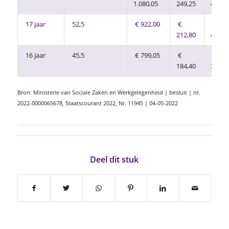
1.080,05
249,25
49,85
17 jaar
52,5
€ 922,00
€
€
212,80
42,56
16 jaar
45,5
€ 799,05
€
€
184,40
36,88
Bron: Ministerie van Sociale Zaken en Werkgelegenheid | besluit | nr.
2022-0000065678, Staatscourant 2022, Nr. 11945 | 04-05-2022
Deel dit stuk