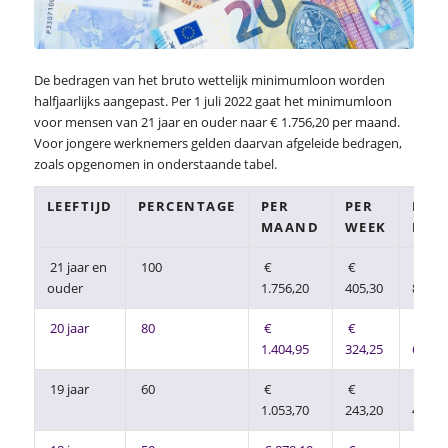
De bedragen van het bruto wettelijk minimumloon worden
halfjaarlijks aangepast. Per 1 juli 2022 gaat het minimumloon
voor mensen van 21 jaar en ouder naar € 1.756,20 per maand.
Voor jongere werknemers gelden daarvan afgeleide bedragen,
zoals opgenomen in onderstaande tabel.
LEEFTIJD
PERCENTAGE
PER
PER
PER
MAAND
WEEK
DAG
21 jaar en
100
€
€
€
ouder
1.756,20
405,30
81,06
20 jaar
80
€
€
€
1.404,95
324,25
64,85
19 jaar
60
€
€
€
1.053,70
243,20
48,64