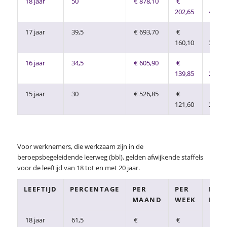
18 jaar
50
€ 878,10
€
€
202,65
40,53
17 jaar
39,5
€ 693,70
€
€
160,10
32,02
16 jaar
34,5
€ 605,90
€
€
139,85
27,97
15 jaar
30
€ 526,85
€
€
121,60
24,32
Voor werknemers, die werkzaam zijn in de
beroepsbegeleidende leerweg (bbl), gelden afwijkende staffels
voor de leeftijd van 18 tot en met 20 jaar.
LEEFTIJD
PERCENTAGE
PER
PER
PER
MAAND
WEEK
DAG
18 jaar
61,5
€
€
€