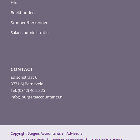
Hix
Boekhouden
Scannen/herkennen
Salaris-administratie
CONTACT
Edisonstraat 6
3771 AJ Barneveld
Tel: (0342) 46 25 25
info@burgersaccountants.nl
Copyright Burgers Accountants en Adviseurs
Hix
Boekhouden
Scannen/herkennen
Salaris-administratie