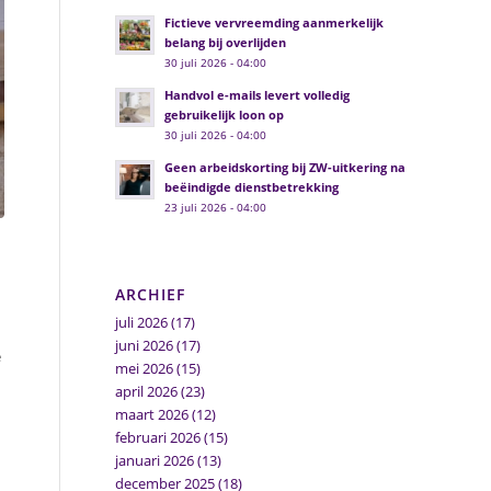
Fictieve vervreemding aanmerkelijk
belang bij overlijden
30 juli 2026 - 04:00
Handvol e-mails levert volledig
gebruikelijk loon op
30 juli 2026 - 04:00
Geen arbeidskorting bij ZW-uitkering na
beëindigde dienstbetrekking
23 juli 2026 - 04:00
ARCHIEF
juli 2026
(17)
juni 2026
(17)
e
mei 2026
(15)
april 2026
(23)
maart 2026
(12)
februari 2026
(15)
januari 2026
(13)
december 2025
(18)