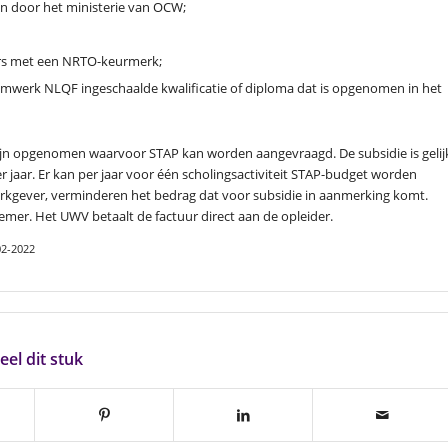
jn door het ministerie van OCW;
ers met een NRTO-keurmerk;
raamwerk NLQF ingeschaalde kwalificatie of diploma dat is opgenomen in het
n zijn opgenomen waarvoor STAP kan worden aangevraagd. De subsidie is gelij
jaar. Er kan per jaar voor één scholingsactiviteit STAP-budget worden
rkgever, verminderen het bedrag dat voor subsidie in aanmerking komt.
er. Het UWV betaalt de factuur direct aan de opleider.
02-2022
eel dit stuk