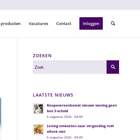
 producten
Vacatures
Contact
Inloggen
ZOEKEN
LAATSTE NIEUWS
Koopovereenkomst nieuwe woning geen
box 3-schuld
6 augustus 2026 - 04:00
Lening omkatten naar vergoeding redt
aftrek niet
6 augustus 2026 - 04:00