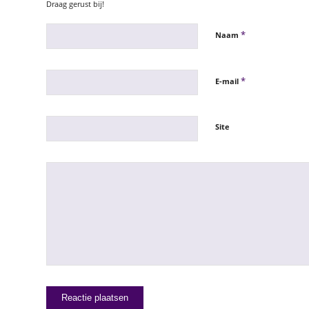
Draag gerust bij!
*
Naam
*
E-mail
Site