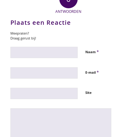
ANTWOORDEN
Plaats een Reactie
Meepraten?
Draag gerust bij!
*
Naam
*
E-mail
Site