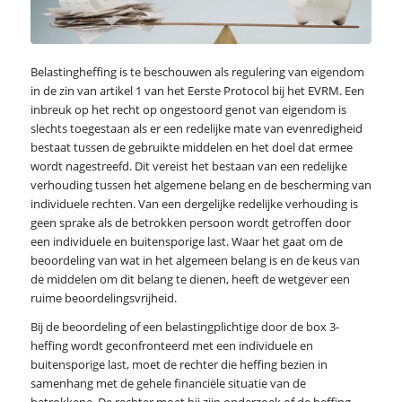
Belastingheffing is te beschouwen als regulering van eigendom
in de zin van artikel 1 van het Eerste Protocol bij het EVRM. Een
inbreuk op het recht op ongestoord genot van eigendom is
slechts toegestaan als er een redelijke mate van evenredigheid
bestaat tussen de gebruikte middelen en het doel dat ermee
wordt nagestreefd. Dit vereist het bestaan van een redelijke
verhouding tussen het algemene belang en de bescherming van
individuele rechten. Van een dergelijke redelijke verhouding is
geen sprake als de betrokken persoon wordt getroffen door
een individuele en buitensporige last. Waar het gaat om de
beoordeling van wat in het algemeen belang is en de keus van
de middelen om dit belang te dienen, heeft de wetgever een
ruime beoordelingsvrijheid.
Bij de beoordeling of een belastingplichtige door de box 3-
heffing wordt geconfronteerd met een individuele en
buitensporige last, moet de rechter die heffing bezien in
samenhang met de gehele financiële situatie van de
betrokkene. De rechter moet bij zijn onderzoek of de heffing