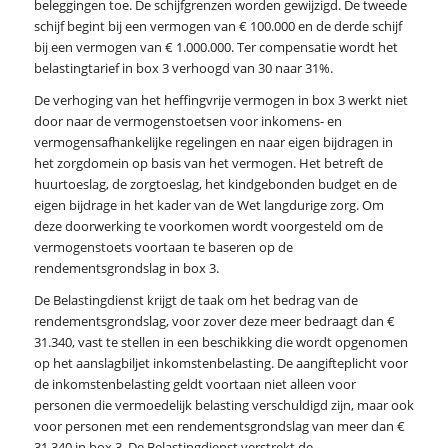
beleggingen toe. De schijfgrenzen worden gewijzigd. De tweede
schijf begint bij een vermogen van € 100.000 en de derde schijf
bij een vermogen van € 1.000.000. Ter compensatie wordt het
belastingtarief in box 3 verhoogd van 30 naar 31%.
De verhoging van het heffingvrije vermogen in box 3 werkt niet
door naar de vermogenstoetsen voor inkomens- en
vermogensafhankelijke regelingen en naar eigen bijdragen in
het zorgdomein op basis van het vermogen. Het betreft de
huurtoeslag, de zorgtoeslag, het kindgebonden budget en de
eigen bijdrage in het kader van de Wet langdurige zorg. Om
deze doorwerking te voorkomen wordt voorgesteld om de
vermogenstoets voortaan te baseren op de
rendementsgrondslag in box 3.
De Belastingdienst krijgt de taak om het bedrag van de
rendementsgrondslag, voor zover deze meer bedraagt dan €
31.340, vast te stellen in een beschikking die wordt opgenomen
op het aanslagbiljet inkomstenbelasting. De aangifteplicht voor
de inkomstenbelasting geldt voortaan niet alleen voor
personen die vermoedelijk belasting verschuldigd zijn, maar ook
voor personen met een rendementsgrondslag van meer dan €
31.340 in box 3. De Belastingdienst verstrekt de