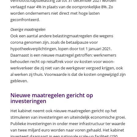
vennootschapsbelasting zal tot 31 december 2021 worden
verlaagd naar 4% in plaats van de oorspronkelijke 8%. Zo
worden ondernemers niet direct met hoge lasten
geconfronteerd.
Overige maatregelen
Ook een aantal andere belastingmaatregelen die wegens
corona genomen zijn, zoals de betaalpauze voor
hypotheekverplichtingen, lopen door tot 1 januari 2021.
Daarnaast is een nieuwe maatregel getroffen: werknemers
behouden recht op reisaftrek voor ov-kosten voor woon-
werkverkeer die zij niet van de werkgever vergoed krijgen, ook
al werken zij thuis. Voorwaarde is dat de kosten ongewijzigd zijn
gebleven.
Nieuwe maatregelen gericht op
investeringen
Het kabinet neemt ook nieuwe maatregelen gericht op het
stimuleren van investeringen en uiteindelijk economische groei.
Publieke investeringen in onder meer infrastructuur ter waarde
van twee miljard euro worden naar voren gehaald. Het kabinet
investeert daarnaast in een nationale scale-up faciliteit (150