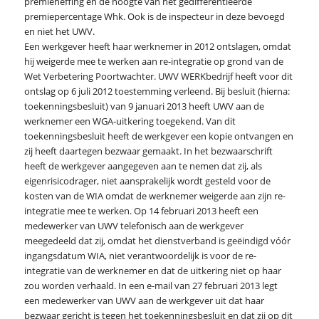
premieheffing en de hoogte van het gedifferentieerde
premiepercentage Whk. Ook is de inspecteur in deze bevoegd
en niet het UWV.
Een werkgever heeft haar werknemer in 2012 ontslagen, omdat
hij weigerde mee te werken aan re-integratie op grond van de
Wet Verbetering Poortwachter. UWV WERKbedrijf heeft voor dit
ontslag op 6 juli 2012 toestemming verleend. Bij besluit (hierna:
toekenningsbesluit) van 9 januari 2013 heeft UWV aan de
werknemer een WGA-uitkering toegekend. Van dit
toekenningsbesluit heeft de werkgever een kopie ontvangen en
zij heeft daartegen bezwaar gemaakt. In het bezwaarschrift
heeft de werkgever aangegeven aan te nemen dat zij, als
eigenrisicodrager, niet aansprakelijk wordt gesteld voor de
kosten van de WIA omdat de werknemer weigerde aan zijn re-
integratie mee te werken. Op 14 februari 2013 heeft een
medewerker van UWV telefonisch aan de werkgever
meegedeeld dat zij, omdat het dienstverband is geëindigd vóór
ingangsdatum WIA, niet verantwoordelijk is voor de re-
integratie van de werknemer en dat de uitkering niet op haar
zou worden verhaald. In een e-mail van 27 februari 2013 legt
een medewerker van UWV aan de werkgever uit dat haar
bezwaar gericht is tegen het toekenningsbesluit en dat zij op dit