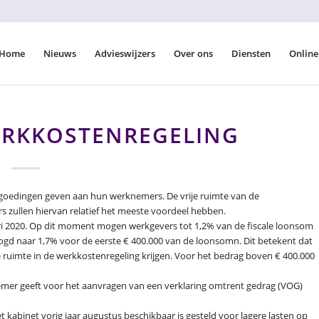
Home
Nieuws
Advieswijzers
Over ons
Diensten
Online
ERKKOSTENREGELING
goedingen geven aan hun werknemers. De vrije ruimte van de
 zullen hiervan relatief het meeste voordeel hebben.
ari 2020. Op dit moment mogen werkgevers tot 1,2% van de fiscale loonsom
ogd naar 1,7% voor de eerste € 400.000 van de loonsomn. Dit betekent dat
e ruimte in de werkkostenregeling krijgen. Voor het bedrag boven € 400.000
mer geeft voor het aanvragen van een verklaring omtrent gedrag (VOG)
t kabinet vorig jaar augustus beschikbaar is gesteld voor lagere lasten op