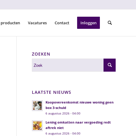
 producten
Vacatures
Contact
Inloggen
ZOEKEN
LAATSTE NIEUWS
Koopovereenkomst nieuwe woning geen
box 3-schuld
6 augustus 2026 - 04:00
Lening omkatten naar vergoeding redt
aftrek niet
6 augustus 2026 - 04:00