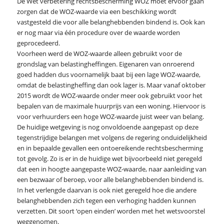
De Wet verbetering rechtsbescherming WOZ moet ervoor gaan
zorgen dat de WOZ-waarde via een beschikking wordt
vastgesteld die voor alle belanghebbenden bindend is. Ook kan
er nog maar via één procedure over de waarde worden
geprocedeerd.
Voorheen werd de WOZ-waarde alleen gebruikt voor de
grondslag van belastingheffingen. Eigenaren van onroerend
goed hadden dus voornamelijk baat bij een lage WOZ-waarde,
omdat de belastingheffing dan ook lager is. Maar vanaf oktober
2015 wordt de WOZ-waarde onder meer ook gebruikt voor het
bepalen van de maximale huurprijs van een woning. Hiervoor is
voor verhuurders een hoge WOZ-waarde juist weer van belang.
De huidige wetgeving is nog onvoldoende aangepast op deze
tegenstrijdige belangen met volgens de regering onduidelijkheid
en in bepaalde gevallen een ontoereikende rechtsbescherming
tot gevolg. Zo is er in de huidige wet bijvoorbeeld niet geregeld
dat een in hoogte aangepaste WOZ-waarde, naar aanleiding van
een bezwaar of beroep, voor alle belanghebbenden bindend is.
In het verlengde daarvan is ook niet geregeld hoe die andere
belanghebbenden zich tegen een verhoging hadden kunnen
verzetten. Dit soort ‘open einden’ worden met het wetsvoorstel
weggenomen.