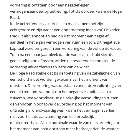
vordering is ontstaan door een negatief eigen
vermogensaandeel bij uittreding. Tot dit oordeel kwam de Hoge
Raad.
In de betreffende zaak dreef een man samen met zijn
echtgenote en zijn vader een onderneming ineen vof. De vader
trad uit als vennoot en had op dat moment een negatief
aandeel in het eigen vermogen van ruim een ton. Dit negatieve
kapitaal werd omgezet in een vordering van de vof op de vader.
Toen na een paar jaar bleek dat de vader zijn schuld slechts
gedeeltelijk kon aflossen, wilden de resterende vennoten de
vordering afwaarderen ten laste van de winst.
De Hoge Raad stelde dat bij de toetsing van de zakelijkheid van
een schuld moet worden gekeken naar het moment van
ontstaan. De vordering was ontstaan vanuit de verplichting van
een uittredende vennoot om het negatieve kapitaal aan te
zuiveren, wat voortvloeit uit de zakelijke verhoudingen tussen
de vennoten. Voor zover de vordering op het moment van
uittreding al onvolwaardig was, kwam het vermogensverlies
niet voort uit de aanvaarding van een onzakelijk
debiteurenrisico. Als de nominale waarde van die vordering op
het moment van haar ontstaan meer bedraagt dan de waarde