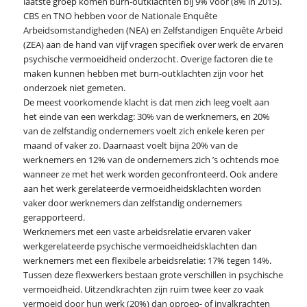
laatste groep komen burn-outklachten bij 9% voor (8% in 2015).
CBS en TNO hebben voor de Nationale Enquête
Arbeidsomstandigheden (NEA) en Zelfstandigen Enquête Arbeid
(ZEA) aan de hand van vijf vragen specifiek over werk de ervaren
psychische vermoeidheid onderzocht. Overige factoren die te
maken kunnen hebben met burn-outklachten zijn voor het
onderzoek niet gemeten.
De meest voorkomende klacht is dat men zich leeg voelt aan
het einde van een werkdag: 30% van de werknemers, en 20%
van de zelfstandig ondernemers voelt zich enkele keren per
maand of vaker zo. Daarnaast voelt bijna 20% van de
werknemers en 12% van de ondernemers zich ’s ochtends moe
wanneer ze met het werk worden geconfronteerd. Ook andere
aan het werk gerelateerde vermoeidheidsklachten worden
vaker door werknemers dan zelfstandig ondernemers
gerapporteerd.
Werknemers met een vaste arbeidsrelatie ervaren vaker
werkgerelateerde psychische vermoeidheidsklachten dan
werknemers met een flexibele arbeidsrelatie: 17% tegen 14%.
Tussen deze flexwerkers bestaan grote verschillen in psychische
vermoeidheid. Uitzendkrachten zijn ruim twee keer zo vaak
vermoeid door hun werk (20%) dan oproep- of invalkrachten