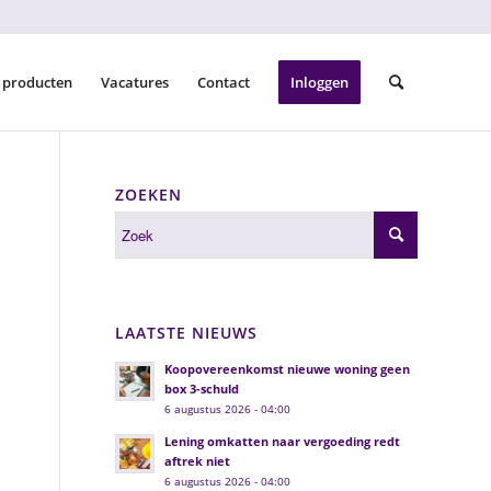
 producten
Vacatures
Contact
Inloggen
ZOEKEN
LAATSTE NIEUWS
Koopovereenkomst nieuwe woning geen
box 3-schuld
6 augustus 2026 - 04:00
Lening omkatten naar vergoeding redt
aftrek niet
6 augustus 2026 - 04:00