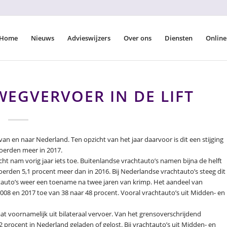
Home
Nieuws
Advieswijzers
Over ons
Diensten
Online
EGVERVOER IN DE LIFT
an en naar Nederland. Ten opzicht van het jaar daarvoor is dit een stijging
voerden meer in 2017.
ht nam vorig jaar iets toe. Buitenlandse vrachtauto’s namen bijna de helft
voerden 5,1 procent meer dan in 2016. Bij Nederlandse vrachtauto’s steeg dit
tauto’s weer een toename na twee jaren van krimp. Het aandeel van
008 en 2017 toe van 38 naar 48 procent. Vooral vrachtauto’s uit Midden- en
t voornamelijk uit bilateraal vervoer. Van het grensoverschrijdend
procent in Nederland geladen of gelost. Bij vrachtauto’s uit Midden- en