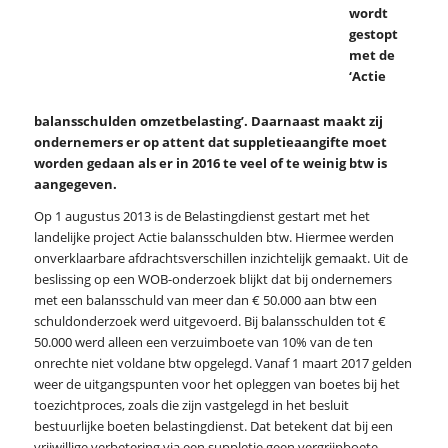
wordt
gestopt
met de
‘Actie
balansschulden omzetbelasting’. Daarnaast maakt zij
ondernemers er op attent dat suppletieaangifte moet
worden gedaan als er in 2016 te veel of te weinig btw is
aangegeven.
Op 1 augustus 2013 is de Belastingdienst gestart met het
landelijke project Actie balansschulden btw. Hiermee werden
onverklaarbare afdrachtsverschillen inzichtelijk gemaakt. Uit de
beslissing op een WOB-onderzoek blijkt dat bij ondernemers
met een balansschuld van meer dan € 50.000 aan btw een
schuldonderzoek werd uitgevoerd. Bij balansschulden tot €
50.000 werd alleen een verzuimboete van 10% van de ten
onrechte niet voldane btw opgelegd. Vanaf 1 maart 2017 gelden
weer de uitgangspunten voor het opleggen van boetes bij het
toezichtproces, zoals die zijn vastgelegd in het besluit
bestuurlijke boeten belastingdienst. Dat betekent dat bij een
vrijwillige verbetering via een suppletie geen vergrijpboete